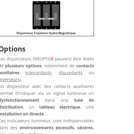
Disjoncteur Tripolaire Hydro-Magnétique
Options
Les disjoncteurs DIRUPTO
R
peuvent être dotés
de
plusieurs options
, notamment de
contacts
auxiliaires
(
concordants
,
discordants
ou
inverseurs
).
Un disjoncteur avec des contacts auxiliaires
permet d’indiquer via un signal lumineux un
dysfonctionnement
dans une
baie de
distribution
, un
tableau électrique
, une
installation en directe
…
Ces indicateurs lumineux, sont indispensables
dans des
environnements excessifs, sévères,