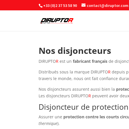
+33 (0)2 37 53 58 90
contact@diruptor.com
Nos disjoncteurs
DIRUPTO
R
est un
fabricant français
de disjon
Distribués sous la marque DIRUPTO
R
depuis p
travers le monde, nous ont fait confiance dura
Nos disjoncteurs assurent aussi bien la
protec
Les disjoncteurs DIRUPTO
R
peuvent avoir deux
Disjoncteur de protection
Assurer une
protection contre les courts circu
thermique
).