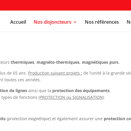
Accueil
Nos disjoncteurs
Nos références
No
cteurs
thermiques
,
magnéto-thermiques
,
magnétiques purs
.
lus de 65 ans.
Production suivant projets :
de l’unité à la grande s
nt toutes ces années.
tion de lignes
ainsi que la
protection des équipements
.
 types de fonctions
(PROTECTION ou SIGNALISATION)
its
(
protection magnétique
) et également assurer une
protection co