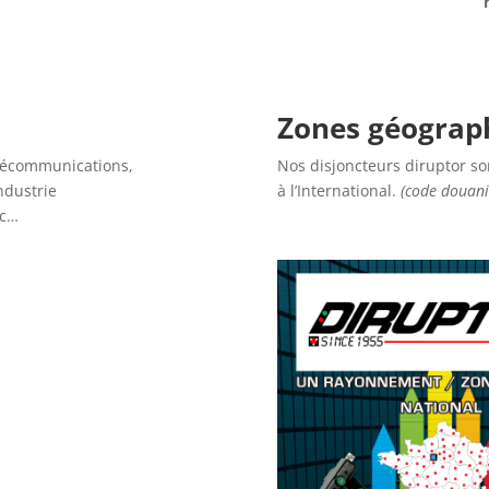
Zones géograph
Télécommunications,
Nos disjoncteurs diruptor s
ndustrie
à l’International.
(code douani
tc…