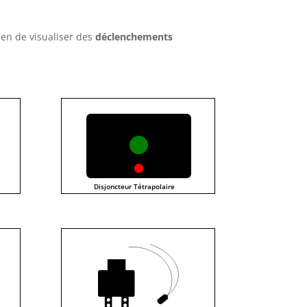
ien de visualiser des
déclenchements
Disjoncteur Tétrapolaire